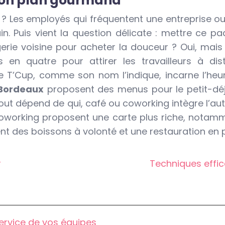
 bon plan gourmand
n ? Les employés qui fréquentent une entreprise 
Puis vient la question délicate : mettre ce paq
ngerie voisine pour acheter la douceur ? Oui, mais
n quatre pour attirer les travailleurs à dista
Le T’Cup, comme son nom l’indique, incarne l’heu
Bordeaux
proposent des menus pour le petit-déje
out dépend de qui, café ou coworking intègre l’aut
coworking proposent une carte plus riche, notam
t des boissons à volonté et une restauration en p
r
Techniques effic
service de vos équipes