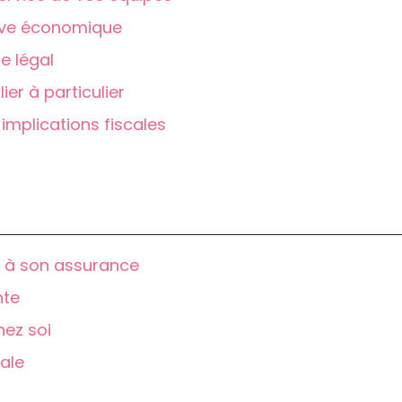
tive économique
e légal
ier à particulier
 implications fiscales
x à son assurance
nte
hez soi
rale