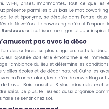
vé. Wi-Fi, prises, imprimantes, tout ce que les
aux présente parmi les plus bas. Le mot coworking
smopolite et éponyme, se déroule dans l’entre-deu
fés de New-York. Le coworking café est l’espace i
à Bordeaux
est suffisamment génial pour inspirer le
n’amusent pas avec la déco
un des critères les plus singuliers reste la décor
valeur ajoutée doit être émotionnelle et immédi
gage l’ambiance du lieu et détermine les conditions
vieilles écoles et de décor naturel. Outre les a
uves en France, alors, les cafés de coworking ont 
e travail. Bois massif et Styles industriels, exotism
re idéal. De plus, le lieu est aussi organisé com
 faire se sentir chez soi.