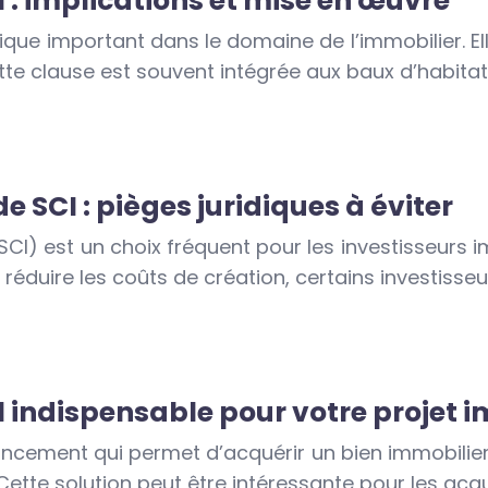
l : implications et mise en œuvre
ique important dans le domaine de l’immobilier. El
te clause est souvent intégrée aux baux d’habitat
e SCI : pièges juridiques à éviter
(SCI) est un choix fréquent pour les investisseurs
 réduire les coûts de création, certains investiss
il indispensable pour votre projet 
nancement qui permet d’acquérir un bien immobilie
t. Cette solution peut être intéressante pour les a